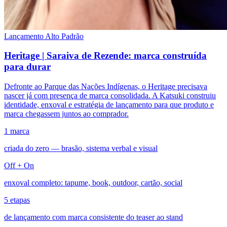
Lançamento Alto Padrão
Heritage | Saraiva de Rezende: marca construída
para durar
Defronte ao Parque das Nações Indígenas, o Heritage precisava
nascer já com presença de marca consolidada. A Katsuki construiu
identidade, enxoval e estratégia de lançamento para que produto e
marca chegassem juntos ao comprador.
1 marca
criada do zero — brasão, sistema verbal e visual
Off + On
enxoval completo: tapume, book, outdoor, cartão, social
5 etapas
de lançamento com marca consistente do teaser ao stand