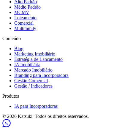
Alto Padrão
Médio Padrão
MCMV
Loteamento
Comercial
Multifamily
Conteúdo
Blog
Marketing Imobiliário
Estratégia de Lançamento
IA Imobiliária
Mercado Imobiliário
Branding para Incorporadora
Gestão Comercial
Gestão / Indicadores
Produtos
IA para Incorporadoras
© 2026 Katsuki. Todos os direitos reservados.