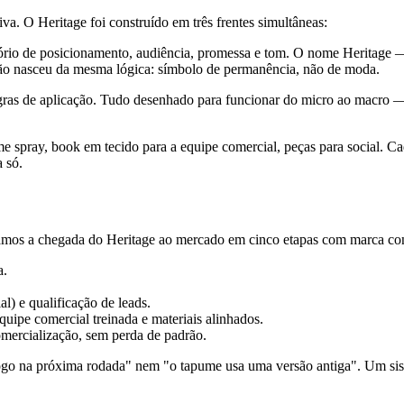
a. O Heritage foi construído em três frentes simultâneas:
tório de posicionamento, audiência, promessa e tom. O nome Heritage —
asão nasceu da mesma lógica: símbolo de permanência, não de moda.
regras de aplicação. Tudo desenhado para funcionar do micro ao macro —
me spray, book em tecido para a equipe comercial, peças para social. 
 só.
uramos a chegada do Heritage ao mercado em cinco etapas com marca co
a.
l) e qualificação de leads.
uipe comercial treinada e materiais alinhados.
ercialização, sem perda de padrão.
 logo na próxima rodada" nem "o tapume usa uma versão antiga". Um si