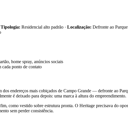
·
Tipologia:
Residencial alto padrão ·
Localização:
Defronte ao Parque
o
artão, home spray, anúncios sociais
m cada ponto de contato
 dos endereços mais cobiçados de Campo Grande — defronte ao Parque
malmente é deixado para depois: uma marca à altura do empreendimento.
im, como vestido sobre estrutura pronta. O Heritage precisava do opos
mento sem perder consistência.