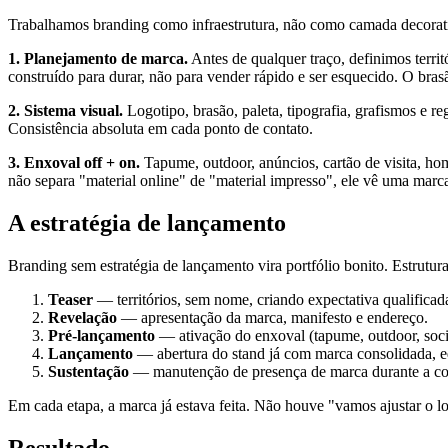
Trabalhamos branding como infraestrutura, não como camada decorativ
1. Planejamento de marca.
Antes de qualquer traço, definimos terri
construído para durar, não para vender rápido e ser esquecido. O br
2. Sistema visual.
Logotipo, brasão, paleta, tipografia, grafismos e 
Consistência absoluta em cada ponto de contato.
3. Enxoval off + on.
Tapume, outdoor, anúncios, cartão de visita, ho
não separa "material online" de "material impresso", ele vê uma marca
A estratégia de lançamento
Branding sem estratégia de lançamento vira portfólio bonito. Estrut
Teaser
— territórios, sem nome, criando expectativa qualificad
Revelação
— apresentação da marca, manifesto e endereço.
Pré-lançamento
— ativação do enxoval (tapume, outdoor, socia
Lançamento
— abertura do stand já com marca consolidada, eq
Sustentação
— manutenção de presença de marca durante a com
Em cada etapa, a marca já estava feita. Não houve "vamos ajustar o
Resultado