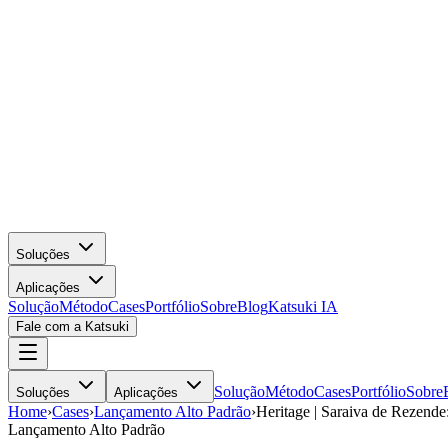
Soluções
Aplicações
Solução
Método
Cases
Portfólio
Sobre
Blog
Katsuki IA
Fale com a Katsuki
Solução
Método
Cases
Portfólio
Sobre
Soluções
Aplicações
Home
›
Cases
›
Lançamento Alto Padrão
›
Heritage | Saraiva de Rezende
Lançamento Alto Padrão