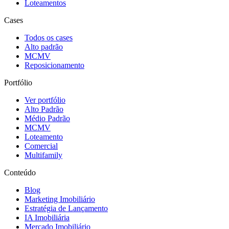
Loteamentos
Cases
Todos os cases
Alto padrão
MCMV
Reposicionamento
Portfólio
Ver portfólio
Alto Padrão
Médio Padrão
MCMV
Loteamento
Comercial
Multifamily
Conteúdo
Blog
Marketing Imobiliário
Estratégia de Lançamento
IA Imobiliária
Mercado Imobiliário