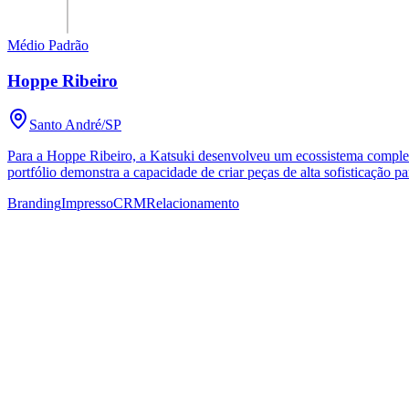
Médio Padrão
Hoppe Ribeiro
Santo André
/SP
Para a Hoppe Ribeiro, a Katsuki desenvolveu um ecossistema complet
portfólio demonstra a capacidade de criar peças de alta sofisticação 
Branding
Impresso
CRM
Relacionamento