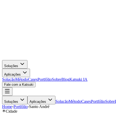
Soluções
Aplicações
Solução
Método
Cases
Portfólio
Sobre
Blog
Katsuki IA
Fale com a Katsuki
Solução
Método
Cases
Portfólio
Sobre
Soluções
Aplicações
Home
›
Portfólio
›
Santo André
Cidade