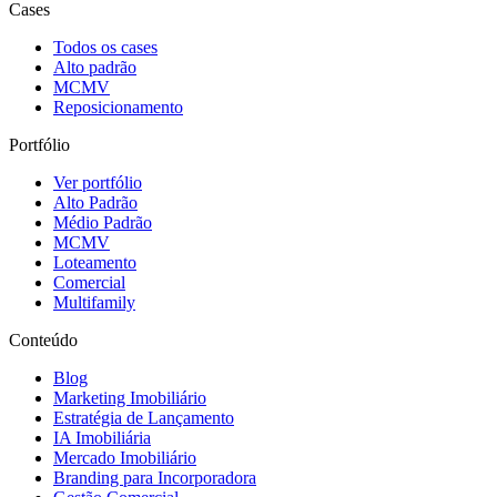
Cases
Todos os cases
Alto padrão
MCMV
Reposicionamento
Portfólio
Ver portfólio
Alto Padrão
Médio Padrão
MCMV
Loteamento
Comercial
Multifamily
Conteúdo
Blog
Marketing Imobiliário
Estratégia de Lançamento
IA Imobiliária
Mercado Imobiliário
Branding para Incorporadora