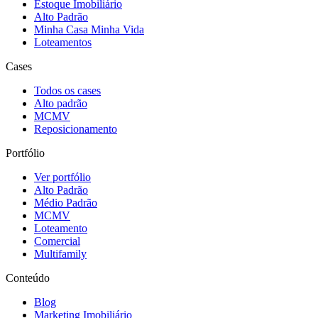
Estoque Imobiliário
Alto Padrão
Minha Casa Minha Vida
Loteamentos
Cases
Todos os cases
Alto padrão
MCMV
Reposicionamento
Portfólio
Ver portfólio
Alto Padrão
Médio Padrão
MCMV
Loteamento
Comercial
Multifamily
Conteúdo
Blog
Marketing Imobiliário