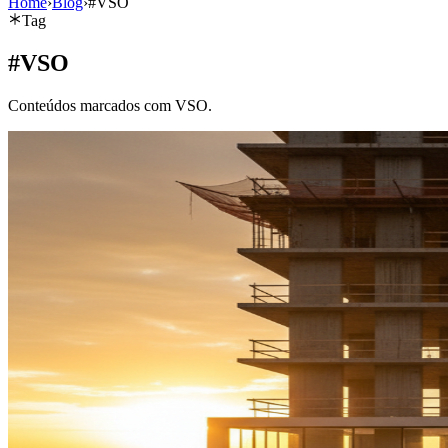
Home
›
Blog
›
#VSO
Tag
#
VSO
Conteúdos marcados com VSO.