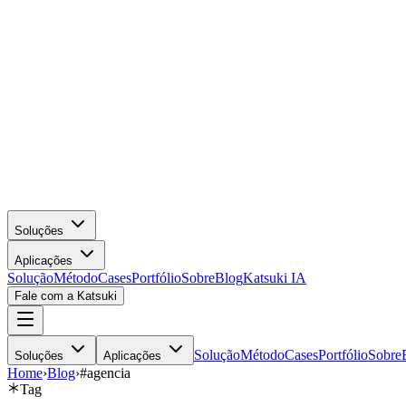
Soluções
Aplicações
Solução
Método
Cases
Portfólio
Sobre
Blog
Katsuki IA
Fale com a Katsuki
Solução
Método
Cases
Portfólio
Sobre
Soluções
Aplicações
Home
›
Blog
›
#agencia
Tag